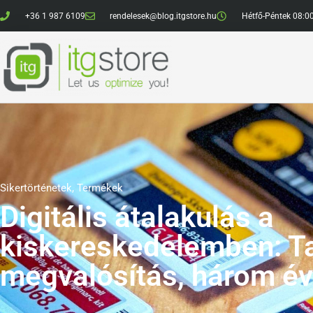
+36 1 987 6109
rendelesek@blog.itgstore.hu
Hétfő-Péntek 08:0
Sikertörténetek
,
Termékek
Digitális átalakulás a
kiskereskedelemben: Ta
megvalósítás, három év 