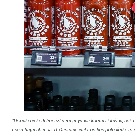
“Új kiskereskedelmi üzlet megnyitása komoly kihívás, sok er
összefüggésben az IT Genetics elektronikus polccímke-meg