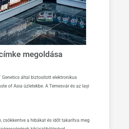
lccímke megoldása
enetics által biztosított elektronikus
ste of Asia üzletekbe. A Temesvár és az Iași
e, csökkentve a hibákat és időt takarítva meg
kségességének kiküszöbölésével