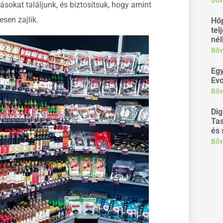
Bőv
sokat találjunk, és biztosítsuk, hogy amint
sen zajlik.
Hőp
tel
nél
Bőv
Egy
Evo
Bőv
Dig
Tas
és 
Bőv