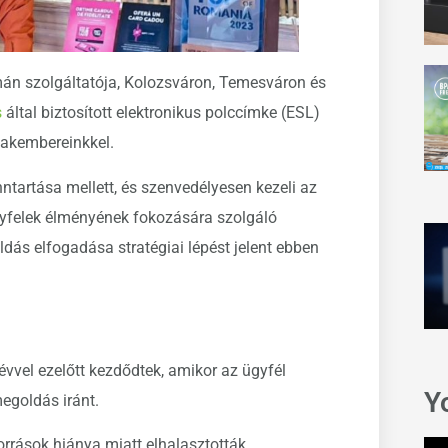
mán szolgáltatója, Kolozsváron, Temesváron és
s
által biztosított elektronikus polccímke (ESL)
zakembereinkkel.
tartása mellett, és szenvedélyesen kezeli az
ügyfelek élményének fokozására szolgáló
dás elfogadása stratégiai lépést jelent ebben
vel ezelőtt kezdődtek, amikor az ügyfél
Y
megoldás iránt.
orrások hiánya miatt elhalasztották.