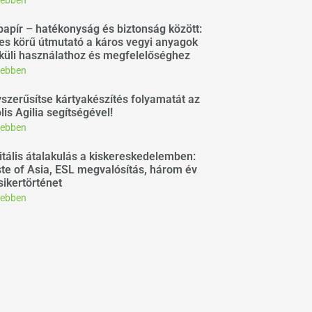
ebben
apír – hatékonyság és biztonság között:
jes körű útmutató a káros vegyi anyagok
küli használathoz és megfelelőséghez
ebben
szerűsítse kártyakészítés folyamatát az
lis Agilia segítségével!
ebben
itális átalakulás a kiskereskedelemben:
te of Asia, ESL megvalósítás, három év
sikertörténet
ebben