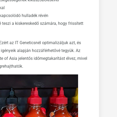
kal
 kapcsolódó hulladék révén
 teszi a kiskereskedő számára, hogy frissített
zért az IT Geneticsnél optimalizáljuk azt, és
 igényeik alapján hozzáférhetővé tegyük. Az
 of Asia jelentős időmegtakarítást élvez, mivel
grehajthatók.