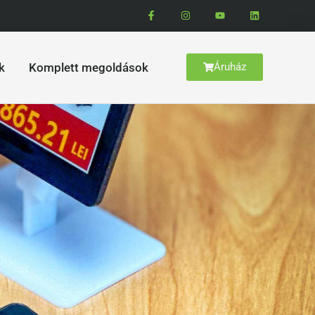
k
Komplett megoldások
Áruház