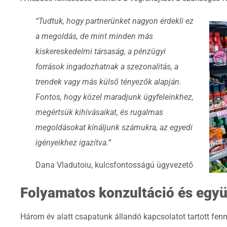
“Tudtuk, hogy partnerünket nagyon érdekli ez
a megoldás, de mint minden más
kiskereskedelmi társaság, a pénzügyi
források ingadozhatnak a szezonalitás, a
trendek vagy más külső tényezők alapján.
Fontos, hogy közel maradjunk ügyfeleinkhez,
megértsük kihívásaikat, és rugalmas
megoldásokat kínáljunk számukra, az egyedi
igényeikhez igazítva.”
Dana Vladutoiu, kulcsfontosságú ügyvezető
Folyamatos konzultáció és egy
Három év alatt csapatunk állandó kapcsolatot tartott fen