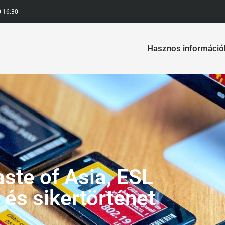
0-16:30
Hasznos információ
ste of Asia, ESL
és sikertörténet