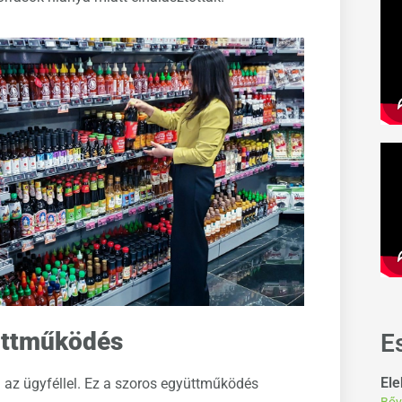
üttműködés
E
Ele
n az ügyféllel. Ez a szoros együttműködés