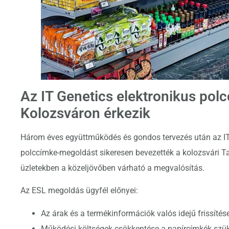
Az IT Genetics elektronikus po
Kolozsváron érkezik
Három éves együttműködés és gondos tervezés után az IT G
polccímke-megoldást sikeresen bevezették a kolozsvári Ta
üzletekben a közeljövőben várható a megvalósítás.
Az ESL megoldás ügyfél előnyei:
Az árak és a termékinformációk valós idejű frissítés
Működési költségek csökkentése a papírcímkék szü