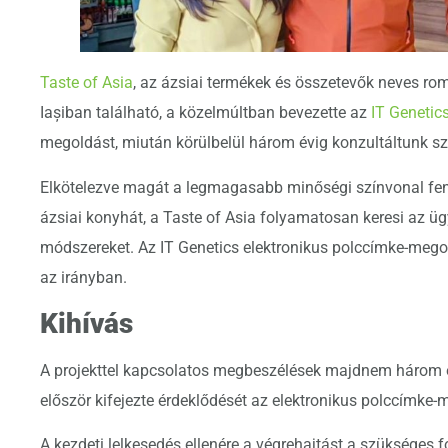
Taste of Asia
, az ázsiai termékek és összetevők neves ro
Iașiban található, a közelmúltban bevezette az
IT Genetic
megoldást, miután körülbelül három évig konzultáltunk s
Elkötelezve magát a legmagasabb minőségi színvonal fenn
ázsiai konyhát, a Taste of Asia folyamatosan keresi az 
módszereket. Az IT Genetics elektronikus polccímke-megol
az irányban.
Kihívás
A projekttel kapcsolatos megbeszélések majdnem három év
először kifejezte érdeklődését az elektronikus polccímke-
A kezdeti lelkesedés ellenére a végrehajtást a szükséges f