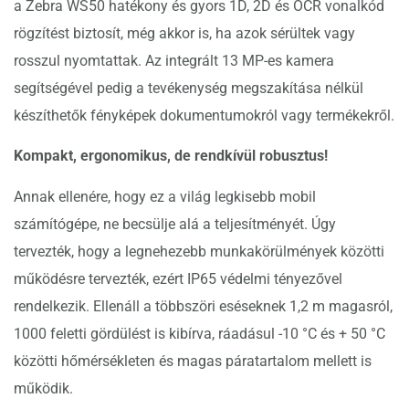
a Zebra WS50 hatékony és gyors 1D, 2D és OCR vonalkód
rögzítést biztosít, még akkor is, ha azok sérültek vagy
rosszul nyomtattak. Az integrált 13 MP-es kamera
segítségével pedig a tevékenység megszakítása nélkül
készíthetők fényképek dokumentumokról vagy termékekről.
Kompakt, ergonomikus, de rendkívül robusztus!
Annak ellenére, hogy ez a világ legkisebb mobil
számítógépe, ne becsülje alá a teljesítményét. Úgy
tervezték, hogy a legnehezebb munkakörülmények közötti
működésre tervezték, ezért IP65 védelmi tényezővel
rendelkezik. Ellenáll a többszöri eséseknek 1,2 m magasról,
1000 feletti gördülést is kibírva, ráadásul -10 °C és + 50 °C
közötti hőmérsékleten és magas páratartalom mellett is
működik.