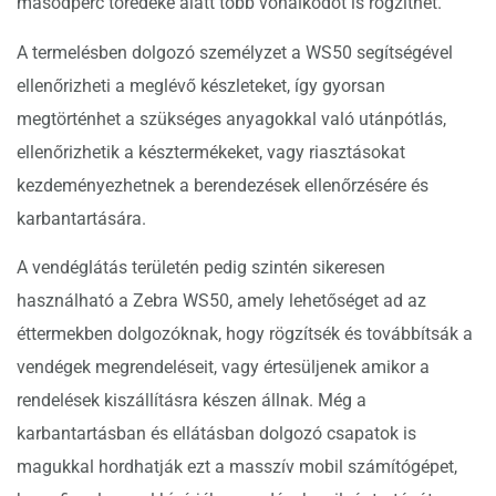
másodperc töredéke alatt több vonalkódot is rögzíthet.
A termelésben dolgozó személyzet a WS50 segítségével
ellenőrizheti a meglévő készleteket, így gyorsan
megtörténhet a szükséges anyagokkal való utánpótlás,
ellenőrizhetik a késztermékeket, vagy riasztásokat
kezdeményezhetnek a berendezések ellenőrzésére és
karbantartására.
A vendéglátás területén pedig szintén sikeresen
használható a Zebra WS50, amely lehetőséget ad az
éttermekben dolgozóknak, hogy rögzítsék és továbbítsák a
vendégek megrendeléseit, vagy értesüljenek amikor a
rendelések kiszállításra készen állnak. Még a
karbantartásban és ellátásban dolgozó csapatok is
magukkal hordhatják ezt a masszív mobil számítógépet,