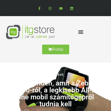
Áruház
Termékek
ÚJ! Minden, amit a Zebra
WS50-ről, a legkisebb All-in-
one mobil számítógépről
tudnia kell