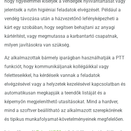
hogy figyelemmel kísérjék a vendégek nyilvántartását vagy
jelentsék a rutin higiéniai feladatok elvégzését. Például a
vendég távozása után a házvezetőnő lefényképezheti a
kárt egy szobában, hogy segítsen behajtani az anyagi
kártérítést, vagy megmutassa a karbantartó csapatnak,
milyen javításokra van szükség.
Az alkalmazottak bármely iparágban használhatják a PTT
funkciót, hogy kommunikáljanak kollégáikkal vagy
feletteseikkel, ha kérdéseik vannak a feladatok
elvégzésével vagy a helyzetek kezelésével kapcsolatban és
automatikusan megkapják a teendők listáját és a
képernyőn megjeleníthető utasításokat. Mind a hardver,
mind a szoftver beállítható az alkalmazott szerepkörének
és tipikus munkafolyamat-követelményeinek megfelelően.