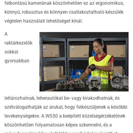
felbontású kamerának köszönhetően ez az ergonomikus,
könnyű, robusztus és könnyen csatlakoztatható készülék
végtelen használati lehetőséget kínál.
A
raktárkezelők
sokkal
gyorsabban
leltározhatnak, teherautókat be- vagy kirakodhatnak, és
szétválogathatják az árukat, hogy felkészüljenek a későbbi
tevékenységekre. A WS50 a beépített közelségérzékelőnek
köszönhetően folyamatosan képes szkennelni, és a