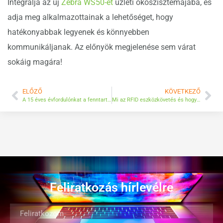
Integrálja az új
Zebra WS50-et
üzleti ökoszisztémájába, és
adja meg alkalmazottainak a lehetőséget, hogy
hatékonyabbak legyenek és könnyebben
kommunikáljanak. Az előnyök megjelenése sem várat
sokáig magára!
ELŐZŐ
KÖVETKEZŐ
A 15 éves évfordulónkat a fenntarthatóság iránti elkötelezettséggel ünnepeljük
Mi az RFID eszközkövetés és hogyan működik?
Feliratkozás hírlevélre