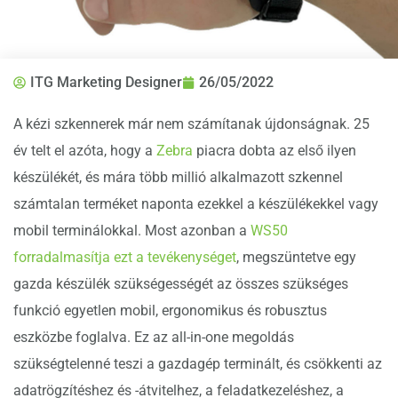
ITG Marketing Designer
26/05/2022
A kézi szkennerek már nem számítanak újdonságnak. 25
év telt el azóta, hogy a
Zebra
piacra dobta az első ilyen
készülékét, és mára több millió alkalmazott szkennel
számtalan terméket naponta ezekkel a készülékekkel vagy
mobil terminálokkal. Most azonban a
WS50
forradalmasítja ezt a tevékenységet
, megszüntetve egy
gazda készülék szükségességét az összes szükséges
funkció egyetlen mobil, ergonomikus és robusztus
eszközbe foglalva. Ez az all-in-one megoldás
szükségtelenné teszi a gazdagép terminált, és csökkenti az
adatrögzítéshez és -átvitelhez, a feladatkezeléshez, a