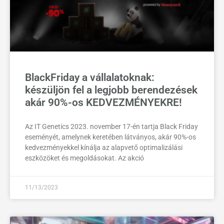
BlackFriday a vállalatoknak:
készüljön fel a legjobb berendezések
akár 90%-os KEDVEZMÉNYEKRE!
Az IT Genetics 2023. november 17-én tartja Black Friday
eseményét, amelynek keretében látványos, akár 90%-os
kedvezményekkel kínálja az alapvető optimalizálási
eszközöket és megoldásokat. Az akció
11/13/2023