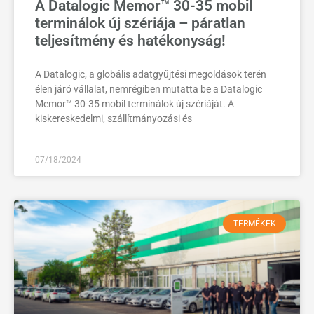
A Datalogic Memor™ 30-35 mobil
terminálok új szériája – páratlan
teljesítmény és hatékonyság!
A Datalogic, a globális adatgyűjtési megoldások terén
élen járó vállalat, nemrégiben mutatta be a Datalogic
Memor™ 30-35 mobil terminálok új szériáját. A
kiskereskedelmi, szállítmányozási és
07/18/2024
TERMÉKEK