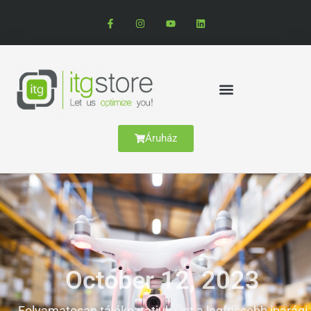
Áruház
October 12, 2023
Folyamatosan tájékoztatjuk Önt a legfrissebb iparági