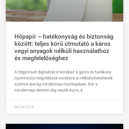
Hőpapír – hatékonyság és biztonság
között: teljes körű útmutató a káros
vegyi anyagok nélküli használathoz
és megfelelőséghez
A felgyorsult digitalizáció korában a gyors és hatékony
nyomtatási megoldások továbbra is nélkülözhetetlenek
számos iparág mindennapi munkájában. Bár a
mindennapi életben alig veszik észre, a
06/24/2025