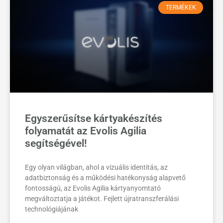
TERMÉKEK
Egyszerűsítse kártyakészítés
folyamatát az Evolis Agilia
segítségével!
Egy olyan világban, ahol a vizuális identitás, az
adatbiztonság és a működési hatékonyság alapvető
fontosságú, az Evolis Agilia kártyanyomtató
megváltoztatja a játékot. Fejlett újratranszferálási
technológiájának