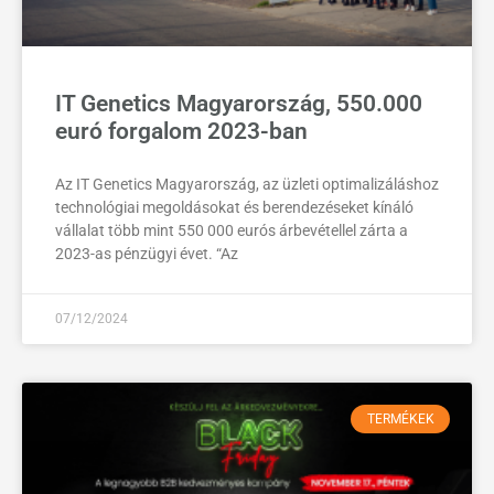
IT Genetics Magyarország, 550.000
euró forgalom 2023-ban
Az IT Genetics Magyarország, az üzleti optimalizáláshoz
technológiai megoldásokat és berendezéseket kínáló
vállalat több mint 550 000 eurós árbevétellel zárta a
2023-as pénzügyi évet. “Az
07/12/2024
TERMÉKEK