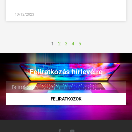
10/12/2023
1
2
3
4
5
Feliratkozás hírlevélre
FELIRATKOZOK