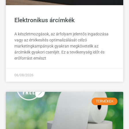
Elektronikus árcímkék
A készletmozgások, az árfolyam jelentős ingadozása
vagy az értékesítés optimalizálását célzó
marketingkampányok gyakran megkövetelik az
árcímkék gyakori cseréjét. Ez a tevékenység időt és
erőforrást emészt
06/08/2026
TERMÉKEK