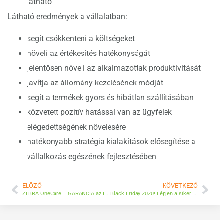
látható
Látható eredmények a vállalatban:
segít csökkenteni a költségeket
növeli az értékesítés hatékonyságát
jelentősen növeli az alkalmazottak produktivitását
javítja az állomány kezelésének módját
segít a termékek gyors és hibátlan szállításában
közvetett pozitív hatással van az ügyfelek
elégedettségének növelésére
hatékonyabb stratégia kialakítások elősegítése a
vállalkozás egészének fejlesztésében
ELŐZŐ
KÖVETKEZŐ
ZEBRA OneCare – GARANCIA az INNOVATÍV, BIZTONSÁGOS, SIKERES ÜZLETHEZ
Black Friday 2020! Lépjen a siker útjára hatalmas kedvezményeink segítségével!