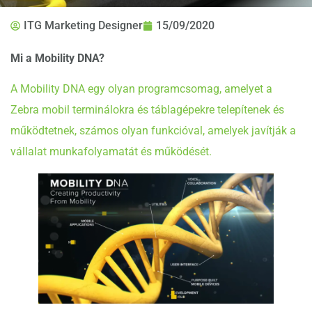
ITG Marketing Designer
15/09/2020
Mi a Mobility DNA?
A Mobility DNA egy olyan programcsomag, amelyet a
Zebra mobil terminálokra és táblagépekre telepítenek és
működtetnek, számos olyan funkcióval, amelyek javítják a
vállalat munkafolyamatát és működését.