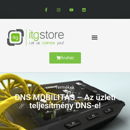
Áruház
Termékek
DNS MOBILITÁS – Az üzleti
teljesítmény DNS-e!