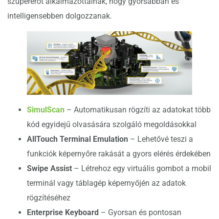
szupererőt alkalmazottainak, hogy gyorsabban és
intelligensebben dolgozzanak.
SimulScan
– Automatikusan rögzíti az adatokat több
kód egyidejű olvasására szolgáló megoldásokkal
AllTouch Terminal Emulation
– Lehetővé teszi a
funkciók képernyőre rakását a gyors elérés érdekében
Swipe Assist
– Létrehoz egy virtuális gombot a mobil
terminál vagy táblagép képernyőjén az adatok
rögzítéséhez
Enterprise Keyboard
– Gyorsan és pontosan