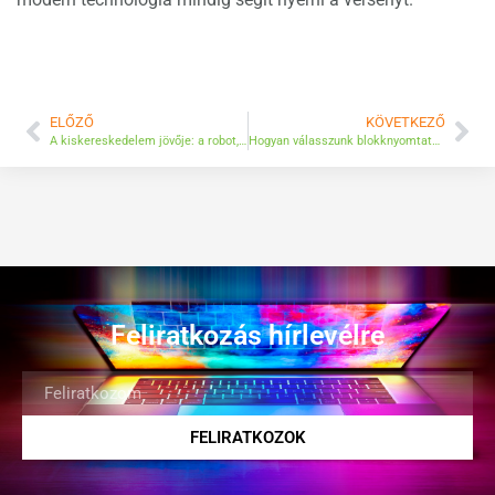
ELŐZŐ
KÖVETKEZŐ
A kiskereskedelem jövője: a robot, amely átvizsgálja a boltok polcait így fokozva az értékesítést
Hogyan válasszunk blokknyomtatót, anélkül, hogy egy vagyon költenénk rá?
Feliratkozás hírlevélre
FELIRATKOZOK