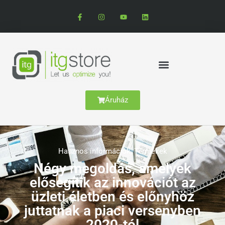
Áruház
Hasznos információk
,
Termékek
Négy megoldás, amelyek
elősegítik az innovációt az
üzleti életben és előnyhöz
juttatnak a piaci versenyben
2020-tól