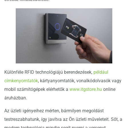
Különféle RFID technológiájú berendezések,
például
címkenyomtatók
, kártyanyomtatók, vonalkódolvasók vagy
mobil számítógépek elérhetők a
www.itgstore.hu
online
áruházban.
Az üzleti igényeihez mérten, bármilyen megoldást
testreszabhatunk, így javítva az Ön üzleti műveleteit. Sőt, a
modern technológia mindig segít nyerni a versenyt.