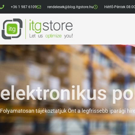
+36 1 987 6109
rendelesek@blog.itgstore.hu
Hétfő-Péntek 08:0
elektronikus p
Folyamatosan tájékoztatjuk Önt a legfrissebb iparági híre