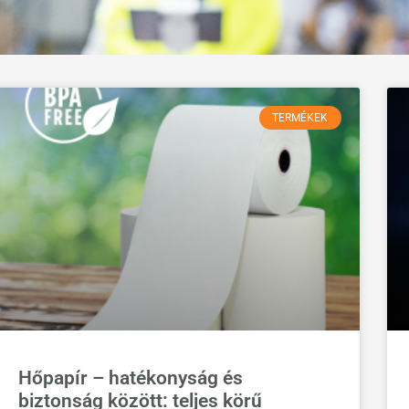
TERMÉKEK
Hőpapír – hatékonyság és
biztonság között: teljes körű