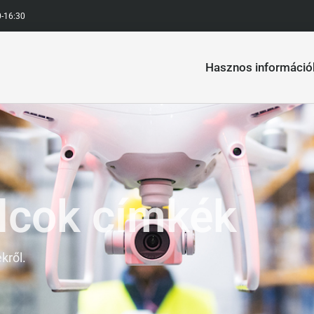
0-16:30
Hasznos információ
olcok címkék
kről.