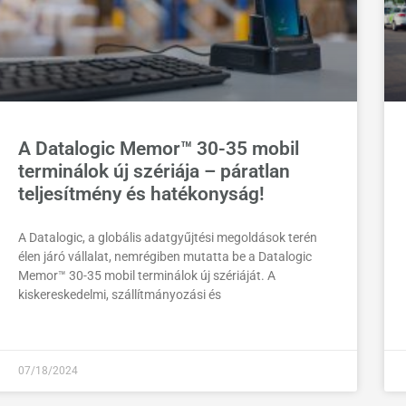
A Datalogic Memor™ 30-35 mobil
terminálok új szériája – páratlan
teljesítmény és hatékonyság!
A Datalogic, a globális adatgyűjtési megoldások terén
élen járó vállalat, nemrégiben mutatta be a Datalogic
Memor™ 30-35 mobil terminálok új szériáját. A
kiskereskedelmi, szállítmányozási és
07/18/2024