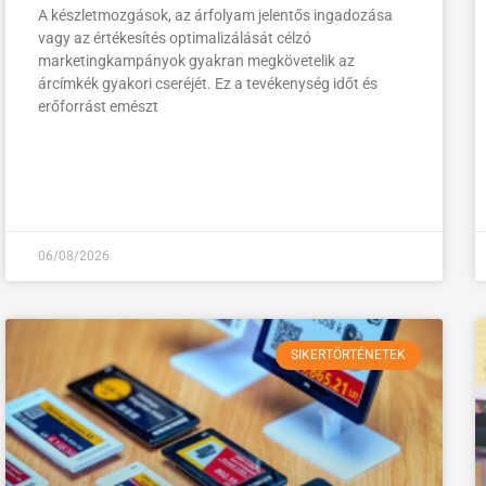
A készletmozgások, az árfolyam jelentős ingadozása
vagy az értékesítés optimalizálását célzó
marketingkampányok gyakran megkövetelik az
árcímkék gyakori cseréjét. Ez a tevékenység időt és
erőforrást emészt
06/08/2026
SIKERTÖRTÉNETEK