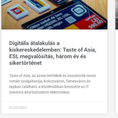
Digitális átalakulás a
kiskereskedelemben: Taste of Asia,
ESL megvalósítás, három év és
sikertörténet
Taste of Asia, az ázsiai termékek és összetevők neves
román szolgáltatója, Kolozsváron, Temesváron és
Iașiban található, a közelmúltban bevezette az IT
Genetics által biztosított elektronikus
07/25/2024