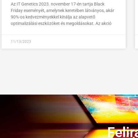
Az IT Genetics 2023. november 17-én tartja Black
Friday eseményét, amelynek keretében látványos, akár
90%-os kedvezményekkel kínálja az alapvető
optimalizálási eszközöket és megoldásokat. Az akció
11/13/2023
Felir