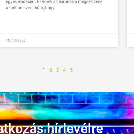
egyes eladásért. Ezeknek az eurónak a megszerzése
azonban azon múlik, hogy
10/13/2023
1
2
3
4
5
atkozás hírlevélre