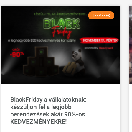
TERMÉKEK
BlackFriday a vállalatoknak:
készüljön fel a legjobb
berendezések akár 90%-os
KEDVEZMÉNYEKRE!