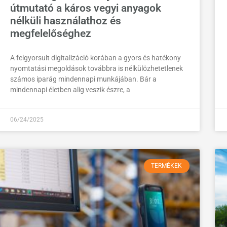
útmutató a káros vegyi anyagok
nélküli használathoz és
megfelelőséghez
A felgyorsult digitalizáció korában a gyors és hatékony
nyomtatási megoldások továbbra is nélkülözhetetlenek
számos iparág mindennapi munkájában. Bár a
mindennapi életben alig veszik észre, a
06/24/2025
TERMÉKEK