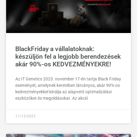
BlackFriday a vállalatoknak:
készüljön fel a legjobb berendezések
akár 90%-os KEDVEZMÉNYEKRE!
Az IT Genetics 2023. november 17-én tartja Black Friday
eseményét, amelynek keretében látványos, akár 90%-os
kedvezményekkel kínálja az alapvető optimalizálási
eszközöket és megoldásokat. Az akció
11/13/2023