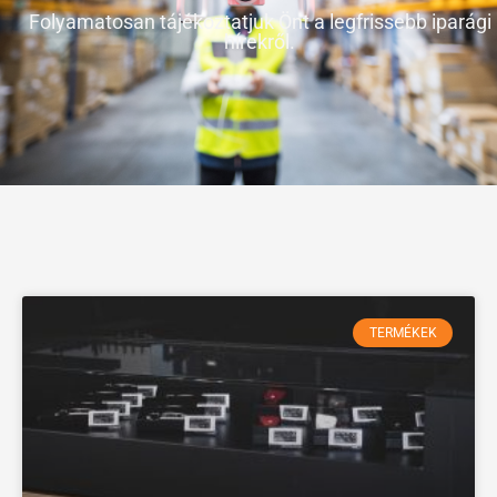
Folyamatosan tájékoztatjuk Önt a legfrissebb iparági
hírekről.
TERMÉKEK