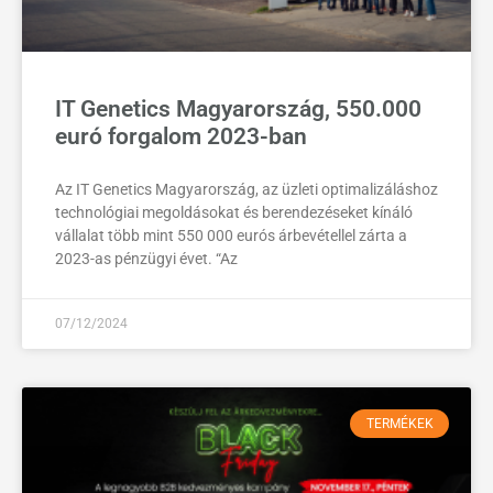
IT Genetics Magyarország, 550.000
euró forgalom 2023-ban
Az IT Genetics Magyarország, az üzleti optimalizáláshoz
technológiai megoldásokat és berendezéseket kínáló
vállalat több mint 550 000 eurós árbevétellel zárta a
2023-as pénzügyi évet. “Az
07/12/2024
TERMÉKEK