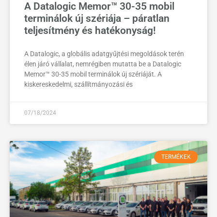
A Datalogic Memor™ 30-35 mobil
terminálok új szériája – páratlan
teljesítmény és hatékonyság!
A Datalogic, a globális adatgyűjtési megoldások terén
élen járó vállalat, nemrégiben mutatta be a Datalogic
Memor™ 30-35 mobil terminálok új szériáját. A
kiskereskedelmi, szállítmányozási és
07/18/2024
TERMÉKEK