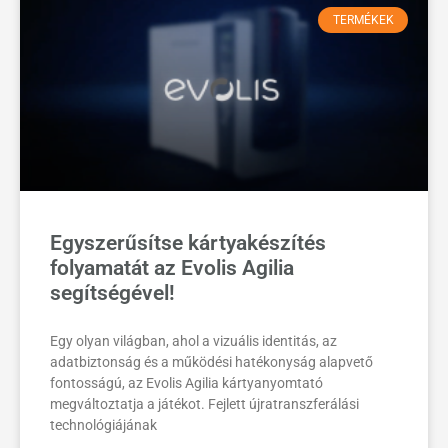
TERMÉKEK
Egyszerűsítse kártyakészítés
folyamatát az Evolis Agilia
segítségével!
Egy olyan világban, ahol a vizuális identitás, az
adatbiztonság és a működési hatékonyság alapvető
fontosságú, az Evolis Agilia kártyanyomtató
megváltoztatja a játékot. Fejlett újratranszferálási
technológiájának