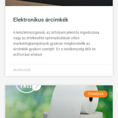
Elektronikus árcímkék
A készletmozgások, az árfolyam jelentős ingadozása
vagy az értékesítés optimalizálását célzó
marketingkampányok gyakran megkövetelik az
árcímkék gyakori cseréjét. Ez a tevékenység időt és
erőforrást emészt
06/08/2026
TERMÉKEK