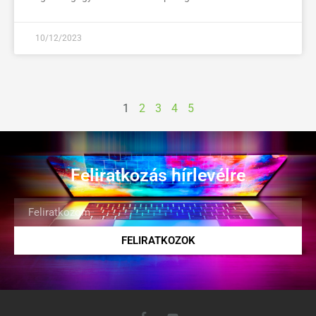
10/12/2023
1
2
3
4
5
Feliratkozás hírlevélre
FELIRATKOZOK