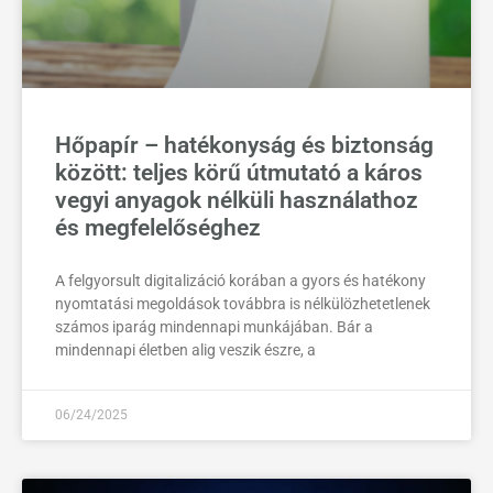
Hőpapír – hatékonyság és biztonság
között: teljes körű útmutató a káros
vegyi anyagok nélküli használathoz
és megfelelőséghez
A felgyorsult digitalizáció korában a gyors és hatékony
nyomtatási megoldások továbbra is nélkülözhetetlenek
számos iparág mindennapi munkájában. Bár a
mindennapi életben alig veszik észre, a
06/24/2025