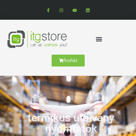
Áruház
termikus utalvány
nyomtatók