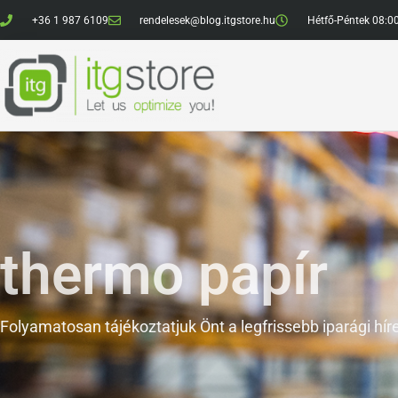
+36 1 987 6109
rendelesek@blog.itgstore.hu
Hétfő-Péntek 08:0
thermo papír
Folyamatosan tájékoztatjuk Önt a legfrissebb iparági híre