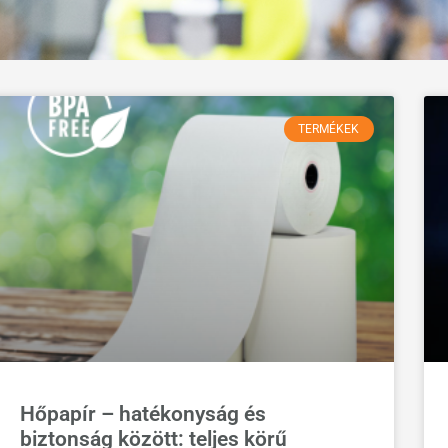
TERMÉKEK
Hőpapír – hatékonyság és
biztonság között: teljes körű