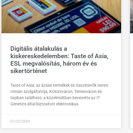
Digitális átalakulás a
kiskereskedelemben: Taste of Asia,
ESL megvalósítás, három év és
sikertörténet
Taste of Asia, az ázsiai termékek és összetevők neves
román szolgáltatója, Kolozsváron, Temesváron és
Iașiban található, a közelmúltban bevezette az IT
Genetics által biztosított elektronikus
07/25/2024