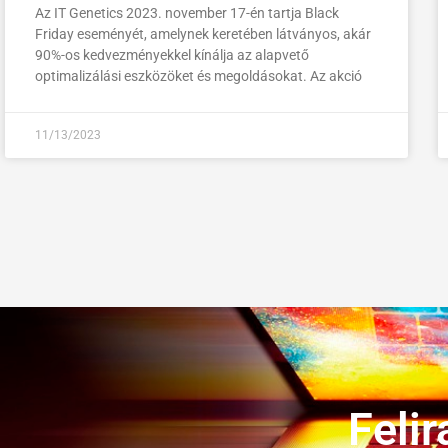
Az IT Genetics 2023. november 17-én tartja Black
Friday eseményét, amelynek keretében látványos, akár
90%-os kedvezményekkel kínálja az alapvető
optimalizálási eszközöket és megoldásokat. Az akció
11/13/2023
Felir