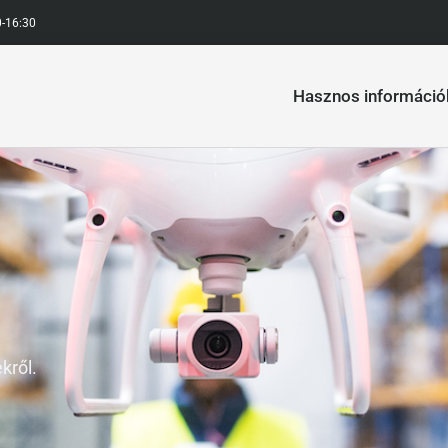
0-16:30
Hasznos információ
kről.