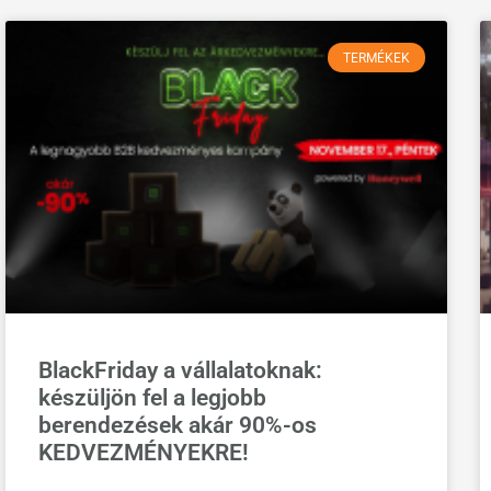
TERMÉKEK
BlackFriday a vállalatoknak:
készüljön fel a legjobb
berendezések akár 90%-os
KEDVEZMÉNYEKRE!