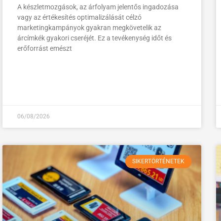
A készletmozgások, az árfolyam jelentős ingadozása
vagy az értékesítés optimalizálását célzó
marketingkampányok gyakran megkövetelik az
árcímkék gyakori cseréjét. Ez a tevékenység időt és
erőforrást emészt
06/08/2026
SIKERTÖRTÉNETEK