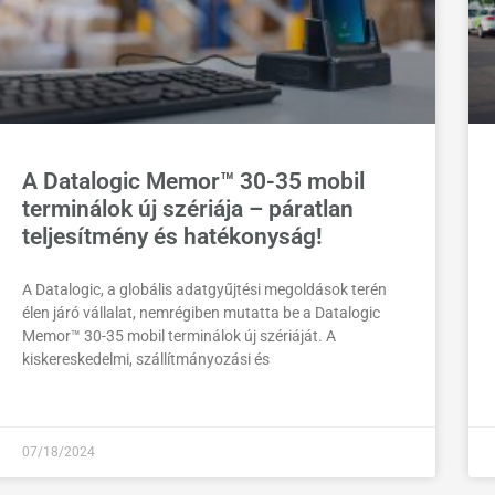
A Datalogic Memor™ 30-35 mobil
terminálok új szériája – páratlan
teljesítmény és hatékonyság!
A Datalogic, a globális adatgyűjtési megoldások terén
élen járó vállalat, nemrégiben mutatta be a Datalogic
Memor™ 30-35 mobil terminálok új szériáját. A
kiskereskedelmi, szállítmányozási és
07/18/2024