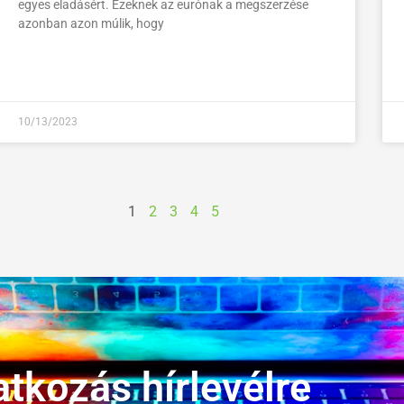
egyes eladásért. Ezeknek az eurónak a megszerzése
azonban azon múlik, hogy
10/13/2023
1
2
3
4
5
atkozás hírlevélre