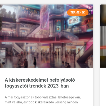
TERMÉKEK
A kiskereskedelmet befolyásoló
fogyasztói trendek 2023-ban
A mai fogyasztónak több választási lehetősége van,
mint valaha, és több kiskereskedő verseng minden