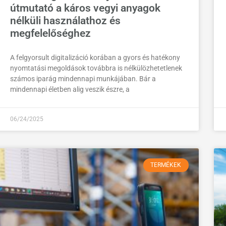
útmutató a káros vegyi anyagok
nélküli használathoz és
megfelelőséghez
A felgyorsult digitalizáció korában a gyors és hatékony
nyomtatási megoldások továbbra is nélkülözhetetlenek
számos iparág mindennapi munkájában. Bár a
mindennapi életben alig veszik észre, a
06/24/2025
TERMÉKEK