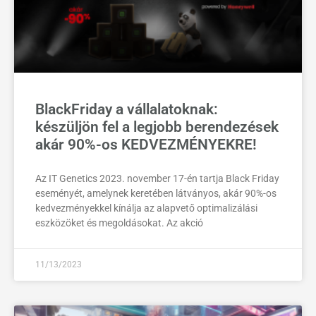
BlackFriday a vállalatoknak:
készüljön fel a legjobb berendezések
akár 90%-os KEDVEZMÉNYEKRE!
Az IT Genetics 2023. november 17-én tartja Black Friday
eseményét, amelynek keretében látványos, akár 90%-os
kedvezményekkel kínálja az alapvető optimalizálási
eszközöket és megoldásokat. Az akció
11/13/2023