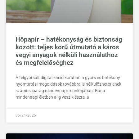
Hőpapír – hatékonyság és biztonság
között: teljes körű útmutató a káros
vegyi anyagok nélküli használathoz
és megfelelőséghez
A felgyorsult digitalizáció korában a gyors és hatékony
nyomtatási megoldások továbbra is nélkülözhetetlenek
számos iparág mindennapi munkájában. Bár a
mindennapi életben alig veszik észre, a
06/24/2025