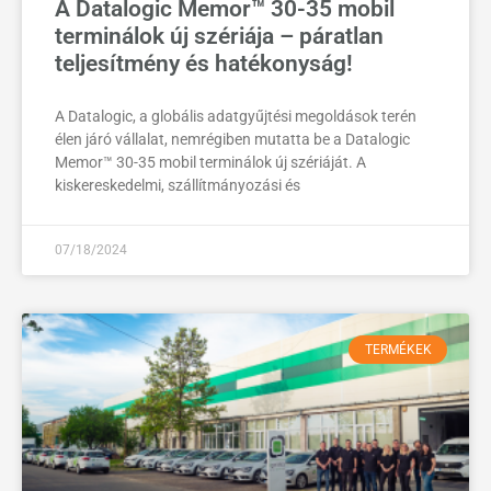
A Datalogic Memor™ 30-35 mobil
terminálok új szériája – páratlan
teljesítmény és hatékonyság!
A Datalogic, a globális adatgyűjtési megoldások terén
élen járó vállalat, nemrégiben mutatta be a Datalogic
Memor™ 30-35 mobil terminálok új szériáját. A
kiskereskedelmi, szállítmányozási és
07/18/2024
TERMÉKEK