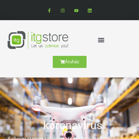
Áruház
koronavírus
Folyamatosan tájékoztatjuk Önt a legfrissebb iparági