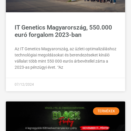
IT Genetics Magyarország, 550.000
euró forgalom 2023-ban
Az IT Genetics Magyarország, az üzleti optimalizáláshoz
technológiai megoldásokat és berendezéseket kínáló
vállalat több mint 550 000 eurós árbevétellel zárta a
2023-as pénzügyi évet. “Az
07/12/2024
TERMÉKEK