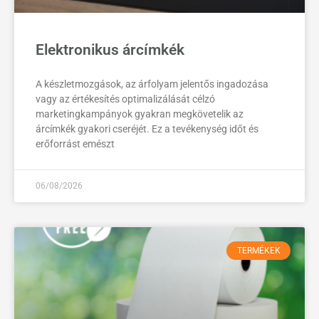
Elektronikus árcímkék
A készletmozgások, az árfolyam jelentős ingadozása
vagy az értékesítés optimalizálását célzó
marketingkampányok gyakran megkövetelik az
árcímkék gyakori cseréjét. Ez a tevékenység időt és
erőforrást emészt
06/08/2026
TERMÉKEK