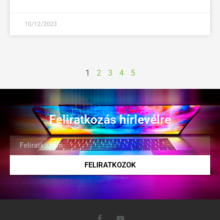
10/12/2023
1
2
3
4
5
Feliratkozás hírlevélre
FELIRATKOZOK