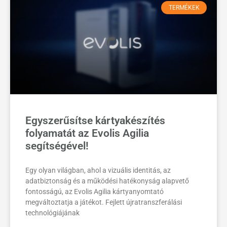
TERMÉKEK
Egyszerűsítse kártyakészítés
folyamatát az Evolis Agilia
segítségével!
Egy olyan világban, ahol a vizuális identitás, az
adatbiztonság és a működési hatékonyság alapvető
fontosságú, az Evolis Agilia kártyanyomtató
megváltoztatja a játékot. Fejlett újratranszferálási
technológiájának